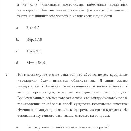
я не хочу уменьшить достоинства работников кредитных
учреждений. Тем не менее откройте фрагменты Библейского
текста и выпишите что узнаете о человеческой сущности.
a.
Быт. 6:5
b.
Иер. 17:9
c.
Еккл. 9:3
d.
Мтф. 15:19
2.
Ни в коем случае это не означает, что абсолютно все кредитные
учреждения будут пытаться обмануть вас. Я лишь желаю
побудить вас к большей ответственности и внимательности в
выборе организаций, которым вы доверите этот процесс.
Вышеуказанные ссылки говорят о том, что каждый человек после
грехопадения приобрел в своей сущности негативные качества.
Именно они могут проявиться, когда речь заходит о кредитах. На
основании изученного вами выше, ответьте на вопросы:
a.
Что вы узнали о свойствах человеческого сердца?