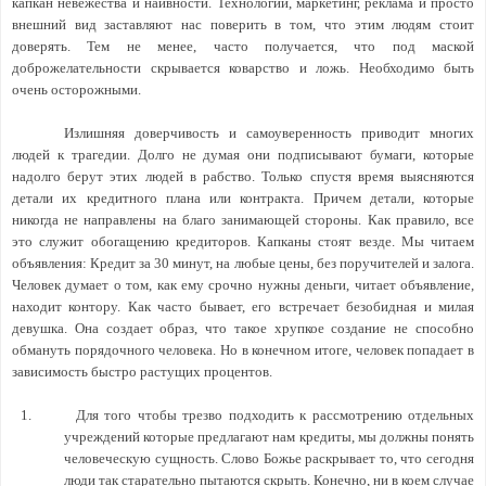
капкан невежества и наивности. Технологии, маркетинг, реклама и просто
внешний вид заставляют нас поверить в том, что этим людям стоит
доверять. Тем не менее, часто получается, что под маской
доброжелательности скрывается коварство и ложь. Необходимо быть
очень осторожными.
Излишняя доверчивость и самоуверенность приводит многих
людей к трагедии. Долго не думая они подписывают бумаги, которые
надолго берут этих людей в рабство. Только спустя время выясняются
детали их кредитного плана или контракта. Причем детали, которые
никогда не направлены на благо занимающей стороны. Как правило, все
это служит обогащению кредиторов. Капканы стоят везде. Мы читаем
объявления: Кредит за 30 минут, на любые цены, без поручителей и залога.
Человек думает о том, как ему срочно нужны деньги, читает объявление,
находит контору. Как часто бывает, его встречает безобидная и милая
девушка. Она создает образ, что такое хрупкое создание не способно
обмануть порядочного человека. Но в конечном итоге, человек попадает в
зависимость быстро растущих процентов.
1.
Для того чтобы трезво подходить к рассмотрению отдельных
учреждений которые предлагают нам кредиты, мы должны понять
человеческую сущность. Слово Божье раскрывает то, что сегодня
люди так старательно пытаются скрыть. Конечно, ни в коем случае