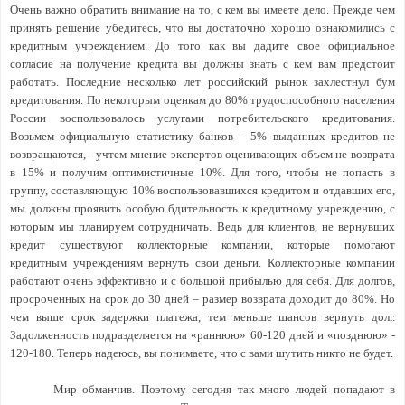
Очень важно обратить внимание на то, с кем вы имеете дело. Прежде чем
принять решение убедитесь, что вы достаточно хорошо ознакомились с
кредитным учреждением. До того как вы дадите свое официальное
согласие на получение кредита вы должны знать с кем вам предстоит
работать. Последние несколько лет российский рынок захлестнул бум
кредитования. По некоторым оценкам до 80% трудоспособного населения
России воспользовалось услугами потребительского кредитования.
Возьмем официальную статистику банков – 5% выданных кредитов не
возвращаются, - учтем мнение экспертов оценивающих объем не возврата
в 15% и получим оптимистичные 10%. Для того, чтобы не попасть в
группу, составляющую 10% воспользовавшихся кредитом и отдавших его,
мы должны проявить особую бдительность к кредитному учреждению, с
которым мы планируем сотрудничать. Ведь для клиентов, не вернувших
кредит существуют коллекторные компании, которые помогают
кредитным учреждениям вернуть свои деньги. Коллекторные компании
работают очень эффективно и с большой прибылью для себя. Для долгов,
просроченных на срок до 30 дней – размер возврата доходит до 80%. Но
чем выше срок задержки платежа, тем меньше шансов вернуть долг.
Задолженность подразделяется на «раннюю» 60-120 дней и «позднюю» -
120-180. Теперь надеюсь, вы понимаете, что с вами шутить никто не будет.
Мир обманчив. Поэтому сегодня так много людей попадают в