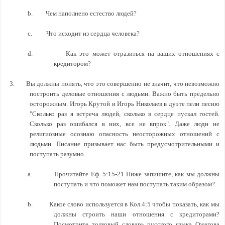
b.
Чем наполнено естество людей?
c.
Что исходит из сердца человека?
d.
Как это может отразиться на ваших отношениях с
кредитором?
3.
Вы должны понять, что это совершенно не значит, что невозможно
построить деловые отношения с людьми. Важно быть предельно
осторожным. Игорь Крутой и Игорь Николаев в дуэте пели песню
"Сколько раз я встреча людей, сколько в сердце пускал гостей.
Сколько раз ошибался в них, все не впрок". Даже люди не
религиозные осознаю опасность неосторожных отношений с
людьми. Писание призывает нас быть предусмотрительными и
поступать разумно.
a.
Прочитайте Еф. 5:15-21 Ниже запишите, как мы должны
поступать и что поможет нам поступать таким образом?
b.
Какое слово используется в Кол.4:5 чтобы показать, как мы
должны строить наши отношения с кредиторами?
Посмотрите толковый словарь русского языка Ожегова