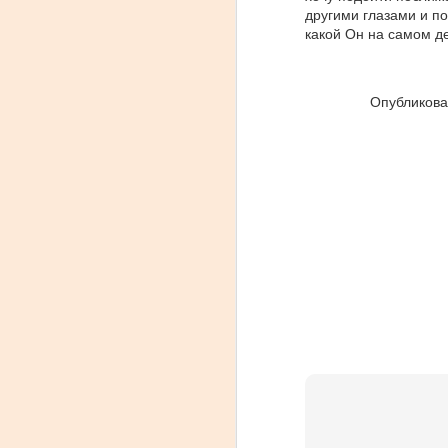
другими глазами и по
любит шумно веселится. Все
какой Он на самом де
это воспитано Библейской
культурой празднования. В 12
главе книги Неемия мы вновь
A
видим велирую радость и
Опубликов
праздник на широкую ногу. В
Х
этот раз торжество посвященно
у
освящению Иерусалимской
б
стены. Давайте просмотрим
и
несколько старых духовных
ж
принципов, которые актуальны и
п
в применении к нашей
н
современной жизни.
В
1.
A
В
п
п
т
и