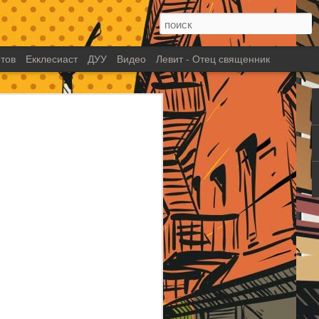
тов
Екклесиаст
ДУУ
Видео
Левит - Отец священник
глава 13: Жестокий
и псвященный лидер?
 которого вы знаете как человека
му. Лидера, который по настоящему
ю работу в царстве Божьем. Который
поднял служение на новый уровень.
сем опасностям шел до конца к
видения. Человек с таким видением,