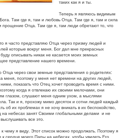
которое пугает многих. Л
таких как я и ты.
Теперь я являюсь видимым
ога. Там где я, там и любовь Отца. Там где я, там и сила
 и прощение Отца. Там где я, там люди обретают то, что
то я часто представляю Отца через призму людей и
елей которые вокруг меня. Бог дал мне прекрасных
я буду описывать никак не касается моих земных
бщее представление нашего времени.
ю Отца через свои земные представления о родителях:
на меня, поэтому у меня нет времени на других людей,
ними, показать что Отец хочет проводить время с ними.
поэтому когда я отвлекаю их своими мелочами, они
им глазом, слушают меня одним ухом, а мыслями
ла. Так и я, прохожу мимо десяток и сотни людей каждый
ать об их проблемах я не хочу вникать в их беспокойство,
Неемия - глава 11:
Неемия - глава 10:
AUG
AUG
ц на небесах занят Своими глобальными делами и не
22
17
Все что здоровое,
Отношения с Богом
выслушивать все это.
нуждается в
влияют на смелые
к чему я виду. Этот список можно продолжать. Поэтому я
тщательном
решения по
 к сердце моего Папы на небесах, чтобы увидеть Его