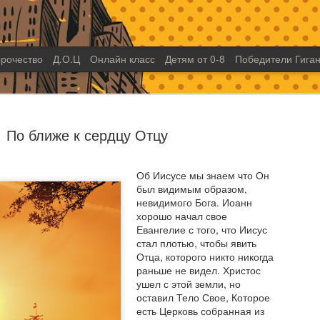
рочество
Д.О.Ц
Онлайн класс
Детям от 0-8
Победители Гиган
По ближе к сердцу Отцу
Об Иисусе мы знаем что Он
был видимым образом,
Неемия - 
SEP
невидимого Бога. Иоанн
17
лидер ил
хорошо начал свое
Евангелие с того, что Иисус
Представьте себе лидера,
стал плотью, чтобы явить
посвященного делу Божье
Отца, которого никто никогда
проделал и делает важну
раньше не видел. Христос
с нуля, в тяжелое время 
ушел с этой земли, но
Лидер, который вопреки в
оставил Тело Свое, Которое
осуществлению большого 
есть Церковь собранная из