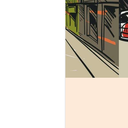
идер над которым очевидна рука Бога.
Неемия - глава 9:
MAY
22
Пост и молитва
исповедания грехов
непокорности
В этой главе мы видим, что
сыны Израилевы собираются
вместе для поста и молитвы. У
них есть определенное внешнее
проявление их состояния
сердца, о чем мы поговорим
позже. Для тех кто любит
самостоятельно изучать
Писания, вы обратите внимание
на главных персонажей или
героев этой главы. Конечно