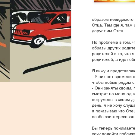
образом невидимого Б
Отца. Там где я, там
дарует им Отец.
Но проблема в том, ч
образы других родит
родителей и то, что 
родителей, а идет о
Я вижу и представля
- У них нет времени 
чтобы побыв рядом с 
- Они заняты своим, 
смотрят на меня одн
погружены в своим де
день, я не хочу слуш
Неемия - глава 12:
AUG
я показываю что Оте
31
Шумное веселие
особо заинтересован 
Одним из ярких праздников
Вы теперь понимаете 
нашей жизни в Израиле - это
хочу подойти поближе
праздники! Народ умеет и