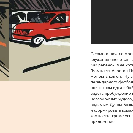
С самого начала мое
служения является Па
Как ребенок, мне хот
"Комплект Апостол Па
мог быть как он. Ну 
легендарного футболи
они готовы идти в бо
видеть пробуждение 
невозможные чудеса, 
водимым Духом Божьи
Неемия - глава 12:
AUG
и формировать команд
31
Шумное веселие
комплекте кроме усп
Одним из ярких праздников
приложение:
нашей жизни в Израиле - это
праздники! Народ умеет и