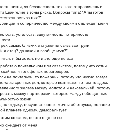
ность жизни, за безопасность тех, кого отправляешь и
и Евангелие в зоны риска. Вопросы типа: "А ты готов
ветственность за них?"
куренция и соперничество между своими отвлекает меня
Неемия - глава 6: Удар из подтишка на пике успеха
AR
20
С самого начала этой главы мы видим Неемия на пики
вялость, усталость, запутанность, потеряность
успеха. В результате долгого и тяжелого
 пути
грех самых близких в служении связывает руки
руда, он и его команда отстроили разрушенную стену
й я отец? да какой я вообще муж?"
ерусалима. Хотя осталось пару деталей, которые требовали
нчится, я бы хотел, но и это еще не все
нимания - все же, результат был очевиден: "... и не оставалось в
 работаю почтальоном или связистом, потому что сотни
ей повреждений...".
и скайпов и телефоных переговоров.
ли не почтальон, то пожарник, потому что нужно всегда
пожары срочных дел, которые возникают то там то здесь
лавленного железа между молотом и наковальней, потому
Неемия глава 5 - По удар по рукам, когда одеяло
AR
ировать между партнерами, которые жаждут обещанных
14
тянут на себя
еальностью жизни
д по отдыху, несущественные мечты об отпуске, желание
 то время, когда проект имеет успех в реалиазиции и дело
угой планете одному, деморализует
ачинает постепено рости в лучшую сторону, всегда находятся
юди которые хотят урвать себе кусочек по больше. Это не
с этим списком, но это еще не все
роблема видения, это не проблема главного лидерствого
ечно ожидает от меня
уководства - проблема в человеческой сущности. Есть тип людей,