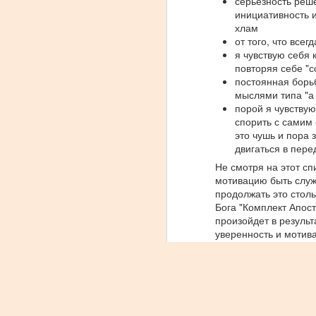
серьезность реше
к
инициативность и
в
хлам
к
от того, что всег
я чувствую себя 
повторяя себе "с
F
постоянная борь
мыслями типа "а
Б
порой я чувствую
в
спорить с самим 
э
это чушь и пора 
в
двигаться в пере
с
Не смотря на этот сп
н
мотивацию быть служи
продолжать это столь
Бога "Комплект Апост
произойдет в результ
F
уверенность и мотив
несколько примеров с
б
Невзгоды 
с
1:4 всякие скорби
П