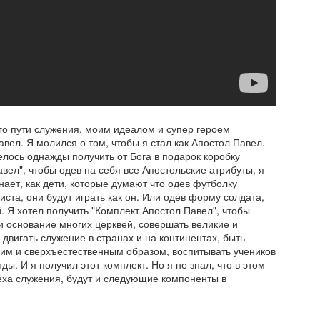
которое пугает многих. Л
го пути служения, моим идеалом и супер героем
вел. Я молился о том, чтобы я стал как Апостол Павел.
елось однажды получить от Бога в подарок коробку
вел", чтобы одев на себя все Апостольские атрибуты, я
знает, как дети, которые думают что одев футболку
ста, они будут играть как он. Или одев форму солдата,
й. Я хотел получить "Комплект Апостол Павел", чтобы
и основание многих церквей, совершать великие и
двигать служение в странах и на континентах, быть
м и сверхъестественным образом, воспитывать учеников
Неемия - глава 11:
Неемия - глава 10:
AUG
AUG
ы. И я получил этот комплект. Но я не знал, что в этом
22
17
Все что здоровое,
Отношения с Богом
еха служения, будут и следующие компоненты в
нуждается в
влияют на смелые
тщательном
решения по