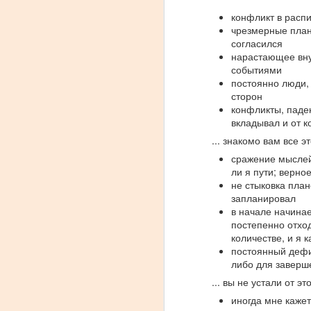
любит шумно веселится. Все
конфликт в расп
это воспитано Библейской
чрезмерные план
культурой празднования. В 12
согласился
главе книги Неемия мы вновь
A
нарастающее вну
видим велирую радость и
событиями
праздник на широкую ногу. В
постоянно люди,
Х
этот раз торжество посвященно
сторон
у
освящению Иерусалимской
конфликты, паден
б
стены. Давайте просмотрим
вкладывал и от к
и
несколько старых духовных
... знакомо вам все э
ж
принципов, которые актуальны и
п
в применении к нашей
сражение мыслей 
н
современной жизни.
ли я пути; верно
не стыковка план
В
1.
запланировал
в начале начинае
A
постепенно отход
количестве, и я 
В
постоянный дефи
п
либо для заверш
п
... вы не устали от э
т
иногда мне кажет
и