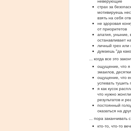
неверующие
страх за безопас
1.
мотивируешь нест
взять на себя от
не здоровая кон
M
от приоритетов
апатия, уныние, 
останавливает на
личный грех или 
т
думаешь "да како
И
... когда все это зако
в
ощущение, что я
н
эмаилов, десятк
ощущение, что ес
успевать тушить 
я как кусок расп
M
что нужно жонгл
результатов и р
постоянный голо
В
оказаться на др
н
л
... пора заканчивать 
п
кто-то, что-то в
р