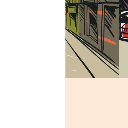
идер над которым очевидна рука Бога.
Неемия - глава 9:
MAY
22
Пост и молитва
исповедания грехов
непокорности
В этой главе мы видим, что
сыны Израилевы собираются
вместе для поста и молитвы. У
них есть определенное внешнее
проявление их состояния
сердца, о чем мы поговорим
позже. Для тех кто любит
самостоятельно изучать
Писания, вы обратите внимание
на главных персонажей или
героев этой главы. Конечно