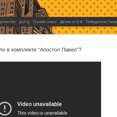
рочество
Д.О.Ц
Онлайн класс
Детям от 0-8
Победители Гиган
ло в комплекте “Апостол Павел”?
Неемия - 
SEP
17
лидер ил
Представьте себе лидера,
посвященного делу Божье
проделал и делает важну
с нуля, в тяжелое время 
Лидер, который вопреки в
осуществлению большого 