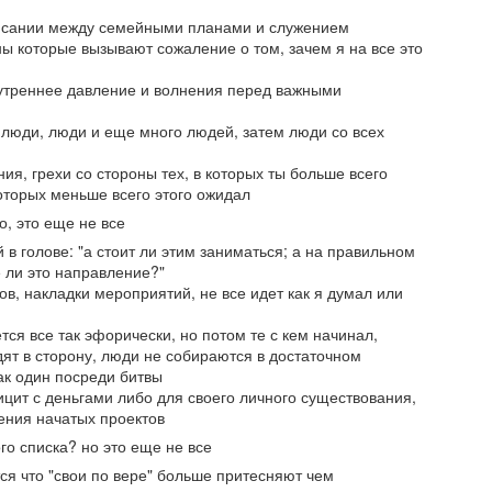
попечении
финансам
исании между семейными планами и служением
Один из моих наставников,
Тема о финансах вызывает
ы которые вызывают сожаление о том, зачем я на все это
Харри Браун, сказал: Все что
разнообразные эмоции. У
здоровое, нуждается в
некоторых положительный
Неемия - глава 8: Радость перед Господом - сила
PR
треннее давление и волнения перед важными
тщательном попечении! Это
интерес, а других здоровое
21
моя!
правда в отношении здоровья,
отвращение. В некоторых
 люди, люди и еще много людей, затем люди со всех
физической формы, дружеских
странах - это насущная тема,
отя сегодня Голивуд и подобные ему отрасли тратят массу
отношений, финансового
так как недостаток нормальной
силий, чтобы развлекать людей - радости в сердцах не стало
ия, грехи со стороны тех, в которых ты больше всего
состояния, а также служения.
работы сказывается на уровень
ольше. Да можно искать оправдание в тяжелых экономических
оторых меньше всего этого ожидал
жизни. В Своих учениях Иисус
ли бытовых условиях, но поможет ли это? Неемия и его собратья
Когда я был ребенком, то был
уделял очень много вопросу о
то, это еще не все
или во времена тяжелее наших. В то же самое время, он
абсолютно здоров. Родители
деньгах. Это была самая часто
ытается убедить всех, что сила к преодолению испытаний в жизни
в голове: "а стоит ли этим заниматься; а на правильном
заботились, чтобы поддержать
обсуждаемая тема. В 10 главе
аходится в радости.
е ли это направление?"
это. Они предлагали одевать
Неемии, мы встречаем
ов, накладки мероприятий, не все идет как я думал или
шапку когда было на улице
упоминание о деньгах не раз.
се началось с того, что люди вернулись к слову Божьему.
холодно, не есть грязными
тся все так эфорически, но потом те с кем начинал,
Неемия - глава 7: Ответственность за свое
PR
руками и другое. Я не считал
ят в сторону, люди не собираются в достаточном
13
поколение
что это важно, потому что был
как один посреди битвы
здоров.
 этой главе длинный список имен, которые были внесены в списке
цит с деньгами либо для своего личного существования,
ри переписи. Многие читатели как я при виде таких глав,
ения начатых проектов
ропускают текст и двигаются к другим главам. Мы же в этот раз
того списка? но это еще не все
ак не поступим, потому что в этой главе есть несколько
ся что "свои по вере" больше притесняют чем
нтересных мыслей, на которые стоит обратить внимание.