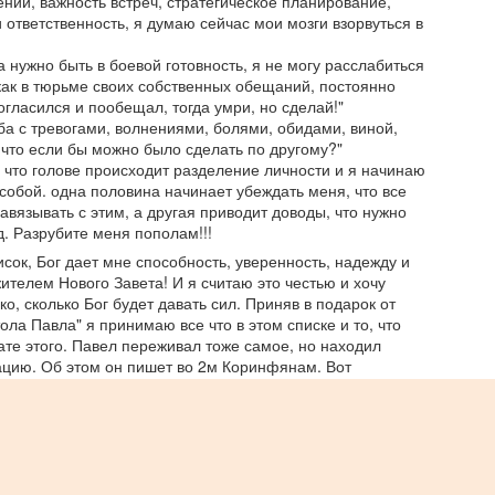
ний, важность встреч, стратегическое планирование,
оторые и во время мира и во время войны, и во время успеха или
 ответственность, я думаю сейчас мои мозги взорвуться в
о время несчастия, думают только о себе. Их природа мотивирует
 одному - тянуть одеяло на себя.
да нужно быть в боевой готовность, я не могу расслабиться
как в тюрьме своих собственных обещаний, постоянно
Неемия - глава 4: Пора все остановить - это
огласился и пообещал, тогда умри, но сделай!"
EB
ба с тревогами, волнениями, болями, обидами, виной,
21
экстренный случай!
 что если бы можно было сделать по другому?"
ыла ли у вас ситуация, когда вам приходилось приостановить или
 что голове происходит разделение личности и я начинаю
ообще остановить дело своей мечты потому что возникла
собой. одна половина начинает убеждать меня, что все
кстренная ситуация? Тогда когда вы на пути к желаемой мечте,
завязывать с этим, а другая приводит доводы, что нужно
ас всегда будут пытаться остановиться. Вашими врагами могут
д. Разрубите меня пополам!!!
тать собственные мысли, близкие вам люди или вообще
исок, Бог дает мне способность, уверенность, надежду и
езнакомцы.
телем Нового Завета! И я считаю это честью и хочу
ко, сколько Бог будет давать сил. Приняв в подарок от
ола Павла" я принимаю все что в этом списке и то, что
ате этого. Павел переживал тоже самое, но находил
Неемия - глава 3: Стройка началась
EB
ацию. Об этом он пишет во 2м Коринфянам. Вот
9
В третьей главе мы уже видим активные работы по
 1-4 главы
восстановлению разрушенных стен и сожженных ворот. Хотя
еглое чтение этой главы покажется скучным, все же в ней
Павла
Мотивация Павла
окрыты глубокие мысли о лидерстве.
:3-4 Отец милосердция и Бог всякого
утешения, утешал Павла
рочитывая главу, отмечайте каждое упоминание о строительстве,