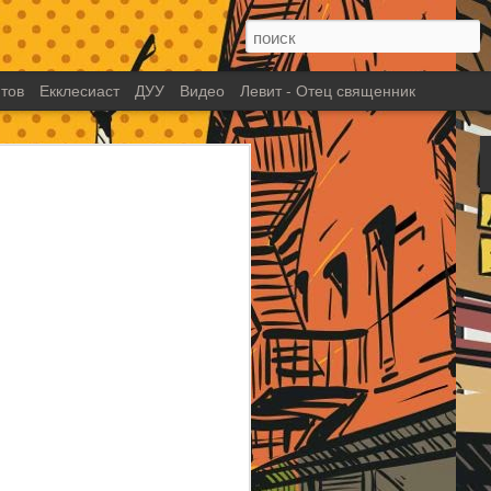
тов
Екклесиаст
ДУУ
Видео
Левит - Отец священник
глава 13: Жестокий
и псвященный лидер?
 которого вы знаете как человека
му. Лидера, который по настоящему
ю работу в царстве Божьем. Который
поднял служение на новый уровень.
сем опасностям шел до конца к
видения. Человек с таким видением,