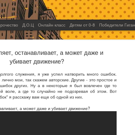
рочество
Д.О.Ц
Онлайн класс
Детям от 0-8
Победители Гиган
ляет, останавливает, а может даже и
убивает движение?
олгого служения, я уже успел натворить много ошибок.
 лично мои, так скажем авторские. Другие - это простое и
Неемия - 
SEP
шибок других. Ну а в некоторые я был вовлечен где то
17
лидер ил
й воле, а где то случайно не подозревая об этом. Вот
бок" я расскажу вам еще об одной из них.
Представьте себе лидера,
посвященного делу Божье
авливает, а может даже и убивает движение?
проделал и делает важну
с нуля, в тяжелое время 
Лидер, который вопреки в
осуществлению большого 