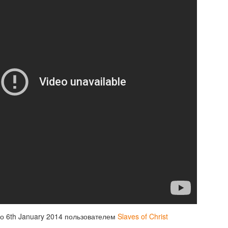
которое пугает многих. Л
Неемия - глава 11:
Неемия - глава 10:
AUG
AUG
22
17
Все что здоровое,
Отношения с Богом
нуждается в
влияют на смелые
но
6th January 2014
пользователем
Slaves of Christ
тщательном
решения по