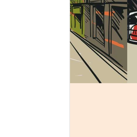
идер над которым очевидна рука Бога.
Неемия - глава 9:
MAY
22
Пост и молитва
исповедания грехов
непокорности
В этой главе мы видим, что
сыны Израилевы собираются
вместе для поста и молитвы. У
них есть определенное внешнее
проявление их состояния
сердца, о чем мы поговорим
позже. Для тех кто любит
самостоятельно изучать
Писания, вы обратите внимание
на главных персонажей или
героев этой главы. Конечно