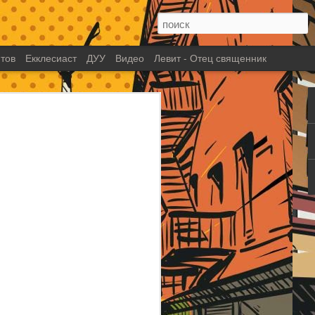
тов
Екклесиаст
ДУУ
Видео
Левит - Отец священник
глава 13: Жестокий
и псвященный лидер?
 которого вы знаете как человека
му. Лидера, который по настоящему
ю работу в царстве Божьем. Который
поднял служение на новый уровень.
сем опасностям шел до конца к
видения. Человек с таким видением,