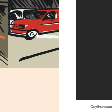
Неемия - глава 12:
AUG
31
Шумное веселие
Одним из ярких праздников
Опубликова
нашей жизни в Израиле - это
праздники! Народ умеет и