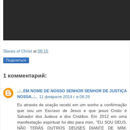
Slaves of Christ
at
08:15
Поделиться
1 комментарий:
..:..EM NOME DE NOSSO SENHOR SENHOR DE JUSTIÇA
NOSSA..:..
11 февраля 2014 г. в 08:26
Eu através de oração recebi em um sonho a confirmação
que sou um Escravo de Jesus e que jesus Cristo é
Salvador dos Judeus e dos Cristãos. Em 2012 em uma
manifestação espiritual foi dito para mim, "EU SOU DEUS.
NÃO TERÁS OUTROS DEUSES DIANTE DE MIM,