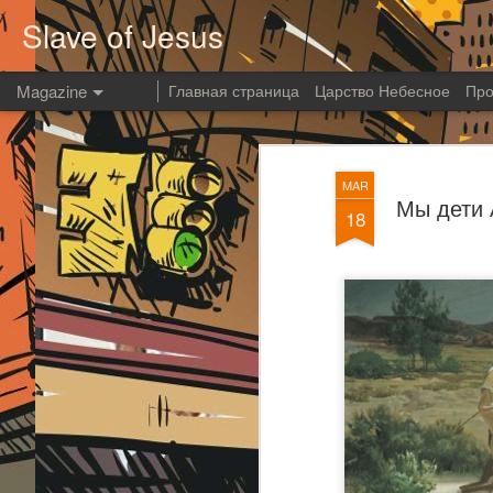
Slave of Jesus
Magazine
Главная страница
Царство Небесное
Про
MAR
Мы дети 
18