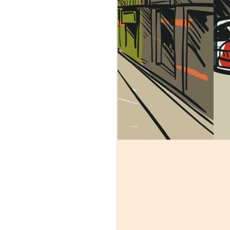
идер над которым очевидна рука Бога.
Неемия - глава 9:
MAY
22
Пост и молитва
исповедания грехов
непокорности
В этой главе мы видим, что
сыны Израилевы собираются
вместе для поста и молитвы. У
них есть определенное внешнее
проявление их состояния
сердца, о чем мы поговорим
позже. Для тех кто любит
самостоятельно изучать
Писания, вы обратите внимание
на главных персонажей или
героев этой главы. Конечно