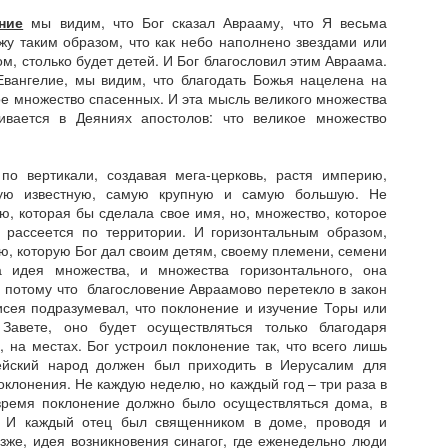
ние
мы видим, что Бог сказал Аврааму, что Я весьма
жу таким образом, что как небо наполнено звездами или
м, столько будет детей. И Бог благословил этим Авраама.
Евангелие, мы видим, что благодать Божья нацелена на
Неемия - глава 6: Удар из подтишка на пике успеха
AR
ое множество спасенных. И эта мысль великого множества
20
С самого начала этой главы мы видим Неемия на пики
ивается в Деяниях апостолов: что великое множество
успеха. В результате долгого и тяжелого
.
руда, он и его команда отстроили разрушенную стену
по вертикали, создавая мега-церковь, растя империю,
ерусалима. Хотя осталось пару деталей, которые требовали
ую известную, самую крупную и самую большую. Не
нимания - все же, результат был очевиден: "... и не оставалось в
, которая бы сделала свое имя, но, множество, которое
ей повреждений...".
, рассеется по территории. И горизонтальным образом,
ию, которую Бог дал своим детям, своему племени, семени
 идея множества, и множества горизонтального, она
 потому что
благословение Авраамово перетекло в закон
сея подразумевал, что поклонение и изучение Торы или
Неемия глава 5 - По удар по рукам, когда одеяло
AR
Завете, оно будет осуществляться только благодаря
14
тянут на себя
 на местах. Бог устроил поклонение так, что всего лишь
ейский народ должен был приходить в Иерусалим для
 то время, когда проект имеет успех в реалиазиции и дело
оклонения. Не каждую неделю, но каждый год – три раза в
ачинает постепено рости в лучшую сторону, всегда находятся
 время поклонение должно было осуществляться дома, в
юди которые хотят урвать себе кусочек по больше. Это не
. И каждый отец был священником в доме, проводя и
роблема видения, это не проблема главного лидерствого
зже, идея возникновения синагог, где еженедельно люди
уководства - проблема в человеческой сущности. Есть тип людей,