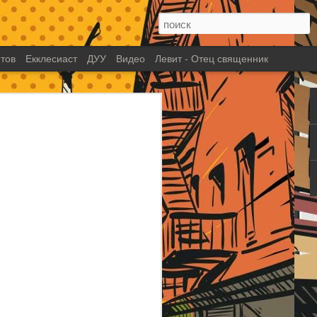
тов
Екклесиаст
ДУУ
Видео
Левит - Отец священник
глава 13: Жестокий
и псвященный лидер?
 которого вы знаете как человека
му. Лидера, который по настоящему
ю работу в царстве Божьем. Который
поднял служение на новый уровень.
сем опасностям шел до конца к
видения. Человек с таким видением,