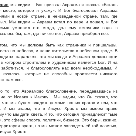
попечении
финансам
ение
мы видим – Бог призвал Авраама и сказал: «Встань
Один из моих наставников,
Тема о финансах вызывает
о место, которое я укажу». И Бог благословил Авраама
Харри Браун, сказал: Все что
разнообразные эмоции. У
иями в новой стране, в неизведанной стране, там, где
здоровое, нуждается в
некоторых положительный
был. Мы видим – Авраам встал по вере и пошел, и Бог
Неемия - глава 8: Радость перед Господом - сила
PR
тщательном попечении! Это
интерес, а других здоровое
есьма умножил его стада, дал ему источники воды в
21
моя!
правда в отношении здоровья,
отвращение. В некоторых
залось бы, там, где ничего нет, Авраам приобрел все.
физической формы, дружеских
странах - это насущная тема,
отя сегодня Голивуд и подобные ему отрасли тратят массу
отношений, финансового
так как недостаток нормальной
 том, что мы должны быть как странники и пришельцы,
силий, чтобы развлекать людей - радости в сердцах не стало
состояния, а также служения.
работы сказывается на уровень
есто на небесах, и наше жительство в небесном граде. В
ольше. Да можно искать оправдание в тяжелых экономических
жизни. В Своих учениях Иисус
водится параллель, что мы как дети Авраама должны идти
ли бытовых условиях, но поможет ли это? Неемия и его собратья
Когда я был ребенком, то был
уделял очень много вопросу о
, в котором строителем и художником является Бог. И на
или во времена тяжелее наших. В то же самое время, он
абсолютно здоров. Родители
деньгах. Это была самая часто
 заботиться, и благословлять нас всем необходимым. И
ытается убедить всех, что сила к преодолению испытаний в жизни
заботились, чтобы поддержать
обсуждаемая тема. В 10 главе
 казалось, которые не способны произвести никакого
аходится в радости.
это. Они предлагали одевать
Неемии, мы встречаем
ст нам все.
шапку когда было на улице
упоминание о деньгах не раз.
се началось с того, что люди вернулись к слову Божьему.
холодно, не есть грязными
о то, что Авраамово благословение, передававшись из
Неемия - глава 7: Ответственность за свое
PR
руками и другое. Я не считал
ние от Исаака к Иакову….Мы видим, что Он сказал, что
13
поколение
что это важно, потому что был
, что мы будем владеть домами наших врагов и тем, что
здоров.
м. И мы знаем, что в Иисусе Христе мы имеем право
 этой главе длинный список имен, которые были внесены в списке
му что мы дети света. И то, что сегодня принадлежит тьме
ри переписи. Многие читатели как я при виде таких глав,
и, это сферы спорта, политики, бизнеса. Это бары, казино,
ропускают текст и двигаются к другим главам. Мы же в этот раз
территория врага, но мы можем завладеть ей той властью,
ак не поступим, потому что в этой главе есть несколько
исусе Христе.
нтересных мыслей, на которые стоит обратить внимание.