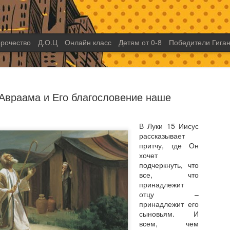
рочество
Д.О.Ц
Онлайн класс
Детям от 0-8
Победители Гиган
Авраама и Его благословение наше
В Луки 15 Иисус
рассказывает
Неемия - 
SEP
притчу, где Он
17
лидер ил
хочет
подчеркнуть, что
Представьте себе лидера,
все, что
посвященного делу Божье
принадлежит
проделал и делает важну
отцу –
с нуля, в тяжелое время 
принадлежит его
Лидер, который вопреки в
сыновьям. И
осуществлению большого 
всем, чем