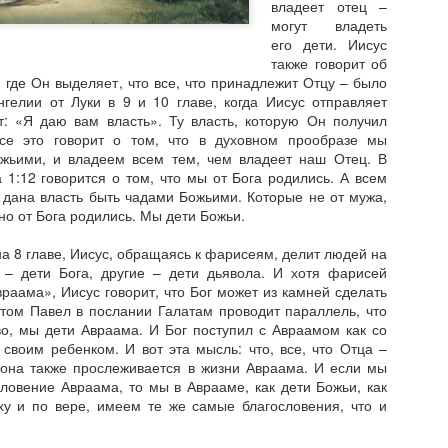
которое пугает многих. Л
владеет отец –
могут владеть
его дети. Иисус
также говорит об
, где Он выделяет, что все, что принадлежит Отцу – было
гелии от Луки в 9 и 10 главе, когда Иисус отправляет
т: «Я даю вам власть». Ту власть, которую Он получил
Все это говорит о том, что в духовном прообразе мы
жьими, и владеем всем тем, чем владеет наш Отец. В
 1:12 говорится о том, что мы от Бога родились. А всем
– дана власть быть чадами Божьими. Которые не от мужа,
 но от Бога родились. Мы дети Божьи.
на 8 главе, Иисус, обращаясь к фарисеям, делит людей на
и – дети Бога, другие – дети дьявола. И хотя фарисей
враама», Иисус говорит, что Бог может из камней сделать
том Павел в послании Галатам проводит параллель, что
о, мы дети Авраама. И Бог поступил с Авраамом как со
 своим ребенком. И вот эта мысль: что, все, что Отца –
Неемия - глава 11:
Неемия - глава 10:
AUG
AUG
 она также прослеживается в жизни Авраама. И если мы
22
17
Все что здоровое,
Отношения с Богом
ловение Авраама, то мы в Аврааме, как дети Божьи, как
нуждается в
влияют на смелые
ху и по вере, имеем те же самые благословения, что и
тщательном
решения по