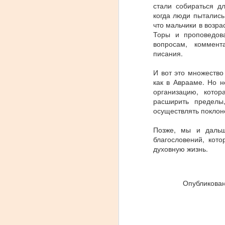
стали собираться д
к
когда люди пытались
в
что мальчики в возра
к
Торы и проповедов
вопросам, коммент
F
писания.
И вот это множество
Б
как в Аврааме. Но н
в
организацию, кото
э
расширить пределы
в
осуществлять поклон
с
н
Позже, мы и дальш
благословений, кот
духовную жизнь.
F
Опубликова
б
с
П