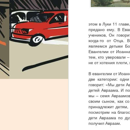
этом в Луки 11 главе
предано ему. В Еван
учеников, Он говори
когда-то от Отца. 
являемся детьми Бо
Евангелии от Иоанна
тем, кто уверовали 
не от хотения плоти,
В евангелии от Иоан
две категории: одн
говорит: «Мы дети А
детей Авраама. И по
мы – семя Авраамов
своим сыном, как со
Неемия - глава 12:
AUG
принадлежит детям,
31
Шумное веселие
посмотрим на благос
дети Авраама по ду
Одним из ярких праздников
получил Авраам.
нашей жизни в Израиле - это
праздники! Народ умеет и