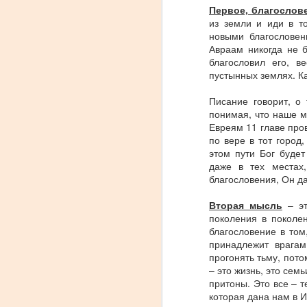
Первое, благослов
любит шумно веселится. Все
из земли и иди в т
это воспитано Библейской
новыми благословен
культурой празднования. В 12
Авраам никогда не 
главе книги Неемия мы вновь
A
благословил его, в
видим велирую радость и
пустынных землях. Ка
праздник на широкую ногу. В
Х
этот раз торжество посвященно
Писание говорит, о
у
освящению Иерусалимской
понимая, что наше м
б
стены. Давайте просмотрим
Евреям 11 главе про
и
несколько старых духовных
по вере в тот город
ж
принципов, которые актуальны и
этом пути Бог будет
п
в применении к нашей
даже в тех местах,
н
современной жизни.
благословения, Он да
В
1.
Вторая мысль
– эт
A
поколения в поколе
благословение в том
принадлежит врага
В
прогонять тьму, пото
п
– это жизнь, это семь
п
притоны. Это все – 
т
которая дана нам в И
и