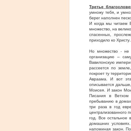
Третье благослове
1.
умножу тебя, и умно
берег наполнен песко
И когда мы читаем 
M
множество, на велик
спасенных, прослеж
приходило ко Христу
т
Но множество - не 
И
организацию – сам
в
Вавилонскую империю
н
рассеется по земле
покроет ту территор
Авраама. И вот эта
описывается дальше,
Моисея. И закон Мои
M
Писания в Ветхом 
пребыванию в домах,
три раза в год евр
В
централизованного п
н
год. Все остальное
л
домашних условиях
п
напоминая закон. По
р