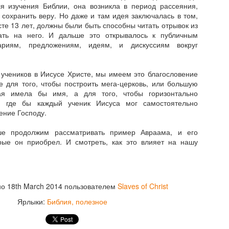
ля изучения Библии, она возникла в период рассеяния,
оторые и во время мира и во время войны, и во время успеха или
 сохранить веру. Но даже и там идея заключалась в том,
о время несчастия, думают только о себе. Их природа мотивирует
сте 13 лет, должны были быть способны читать отрывок из
 одному - тянуть одеяло на себя.
ать на него. И дальше это открывалось к публичным
ариям, предложениям, идеям, и дискуссиям вокруг
Неемия - глава 4: Пора все остановить - это
EB
21
экстренный случай!
 учеников в Иисусе Христе, мы имеем это благословение
ыла ли у вас ситуация, когда вам приходилось приостановить или
е для того, чтобы построить мега-церковь, или большую
ообще остановить дело своей мечты потому что возникла
рая имела бы имя, а для того, чтобы горизонтально
кстренная ситуация? Тогда когда вы на пути к желаемой мечте,
, где бы каждый ученик Иисуса мог самостоятельно
ас всегда будут пытаться остановиться. Вашими врагами могут
ение Господу.
тать собственные мысли, близкие вам люди или вообще
езнакомцы.
е продолжим рассматривать пример Авраама, и его
орые он приобрел. И смотреть, как это влияет на нашу
Неемия - глава 3: Стройка началась
EB
9
В третьей главе мы уже видим активные работы по
но
18th March 2014
пользователем
Slaves of Christ
восстановлению разрушенных стен и сожженных ворот. Хотя
еглое чтение этой главы покажется скучным, все же в ней
Ярлыки:
Библия
полезное
окрыты глубокие мысли о лидерстве.
рочитывая главу, отмечайте каждое упоминание о строительстве,