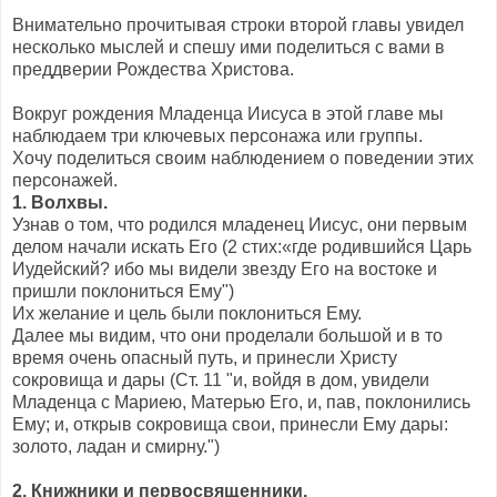
Внимательно прочитывая строки второй главы увидел
несколько мыслей и спешу ими поделиться с вами в
преддверии Рождества Христова.
Вокруг рождения Младенца Иисуса в этой главе мы
наблюдаем три ключевых персонажа или группы.
Хочу поделиться своим наблюдением о поведении этих
персонажей.
1. Волхвы.
Узнав о том, что родился младенец Иисус, они первым
делом начали искать Его (2 стих:«где родившийся Царь
Иудейский? ибо мы видели звезду Его на востоке и
пришли поклониться Ему")
Их желание и цель были поклониться Ему.
Далее мы видим, что они проделали большой и в то
время очень опасный путь, и принесли Христу
сокровища и дары (Ст. 11 "и, войдя в дом, увидели
Младенца с Мариею, Матерью Его, и, пав, поклонились
Ему; и, открыв сокровища свои, принесли Ему дары:
золото, ладан и смирну.")
2. Книжники и первосвященники.