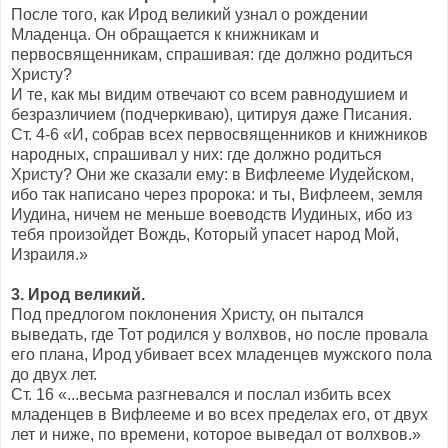
После того, как Ирод великий узнал о рождении
Младенца. Он обращается к книжникам и
первосвященникам, спрашивая: где должно родиться
Христу?
И те, как мы видим отвечают со всем равнодушием и
безразличием (подчеркиваю), цитируя даже Писания.
Ст. 4-6 «И, собрав всех первосвященников и книжников
народных, спрашивал у них: где должно родиться
Христу? Они же сказали ему: в Вифлееме Иудейском,
ибо так написано через пророка: и ты, Вифлеем, земля
Иудина, ничем не меньше воеводств Иудиных, ибо из
тебя произойдет Вождь, Который упасет народ Мой,
Израиля.»
3. Ирод великий.
Под предлогом поклонения Христу, он пытался
выведать, где Тот родился у волхвов, но после провала
его плана, Ирод убивает всех младенцев мужского пола
до двух лет.
Ст. 16 «...весьма разгневался и послал избить всех
младенцев в Вифлееме и во всех пределах его, от двух
лет и ниже, по времени, которое выведал от волхвов.»