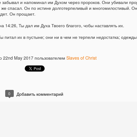
не забывал и напоминал им Духом через пророков. Они убивали про
м же спасал. Он по истине долготерпеливый и многомилостивый. О
ждет. Он прощает.
а 14:26, Ты дал им Духа Твоего благого, чобы наставлять их.
Неемия - глава 6: Удар из подтишка на пике успеха
AR
20
С самого начала этой главы мы видим Неемия на пики
 Ты питал их в пустыне; они ни в чем не терпели недостатка; одежды
успеха. В результате долгого и тяжелого
руда, он и его команда отстроили разрушенную стену
но
ерусалима. Хотя осталось пару деталей, которые требовали
22nd May 2017
пользователем
Slaves of Christ
нимания - все же, результат был очевиден: "... и не оставалось в
ей повреждений...".
0
Добавить комментарий
Неемия глава 5 - По удар по рукам, когда одеяло
AR
14
тянут на себя
 то время, когда проект имеет успех в реалиазиции и дело
ачинает постепено рости в лучшую сторону, всегда находятся
юди которые хотят урвать себе кусочек по больше. Это не
роблема видения, это не проблема главного лидерствого
уководства - проблема в человеческой сущности. Есть тип людей,