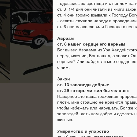
- одевшись во вретища и с пеплом на 
ст. 3 1/4 дня они читали из книги зако
ст. 4 они громко взывали к Господу Бог
- левиты служили народу в проведении
ст. 6 они славословили Господа в пес
Авраам
ст. 8 нашел сердце его верным
Бог вывел Авраама из Ура Халдейского
передвижении, Бог нашел, а значит Он
верным? Или найдет ли мое сердце вер
с ним.
Закон
ст. 13 заповеди добрые
ст. 29 которыми жил бы человек
Наверное это наша греховная природа,
плоти, мне страшно не нравится прави
чтобы избежать или нарушать. Бог же х
Неемия - глава 12:
AUG
заповедей, дать нам добро и сделать 
31
Шумное веселие
жизнью.
Одним из ярких праздников
нашей жизни в Израиле - это
Умпрямство и упорство
праздники! Народ умеет и
ст. 16 отцы наши упрямствовали