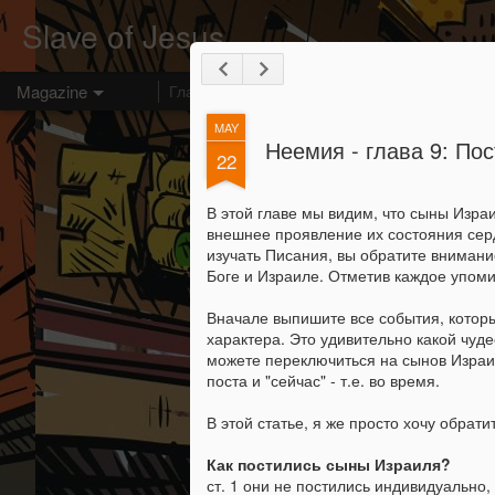
Slave of Jesus
Magazine
Главная страница
Царство Небесное
Про
MAY
Неемия - глава 9: По
22
В этой главе мы видим, что сыны Изра
внешнее проявление их состояния серд
изучать Писания, вы обратите внимание
Боге и Израиле. Отметив каждое упоми
Вначале выпишите все события, которы
характера. Это удивительно какой чуд
можете переключиться на сынов Израиля
поста и "сейчас" - т.е. во время.
В этой статье, я же просто хочу обрат
Как постились сыны Израиля?
ст. 1 они не постились индивидуально,