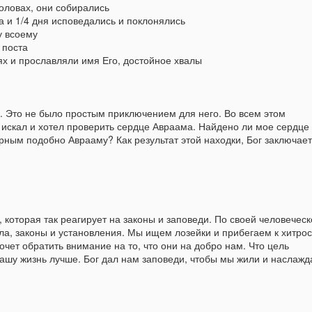
которое пугает многих. Л
головах, они собирались
на и 1/4 дня исповедались и поклонялись
у всоему
 поста
нях и прославляли имя Его, достойное хвалы
. Это не было простым приключением для него. Во всем этом
 искал и хотел проверить сердце Авраама. Найдено ли мое сердце
ным подобно Аврааму? Как результат этой находки, Бог заключает
 которая так реагирует на законы и заповеди. По своей человеческ
ла, законы и установления. Мы ищем лозейки и прибегаем к хитрос
очет обратить внимание на то, что они на добро нам. Что цель
Неемия - глава 11:
Неемия - глава 10:
AUG
AUG
нашу жизнь лучше. Бог дал нам заповеди, чтобы мы жили и наслажд
22
17
Все что здоровое,
Отношения с Богом
нуждается в
влияют на смелые
тщательном
решения по