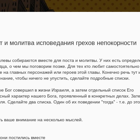
рочество
Д.О.Ц
Онлайн класс
Детям от 0-8
Победители Гиган
ст и молитва исповедания грехов непокорности
илевы собираются вместе для поста и молитвы. У них есть опреде
ца, о чем мы поговорим позже. Для тех кто любит самостоятельно
 на главных персонажей или героев этой главы. Конечно речь тут 
нание, чтобы ничего не упустить, сделайте подробные списки.
Неемия - 
SEP
е Бог совершил в жизни Израиля, а затем отдельный список Его
17
лидер ил
есный характер нашего Бога, проявленный в конкретных делах. Зат
. Сделайте два списка. Один об их поведении "тогда" - т.е. до это
Представьте себе лидера,
посвященного делу Божье
проделал и делает важну
ить ваше внимание на несколько мыслей.
с нуля, в тяжелое время 
Лидер, который вопреки в
осуществлению большого 
 они постились вместе