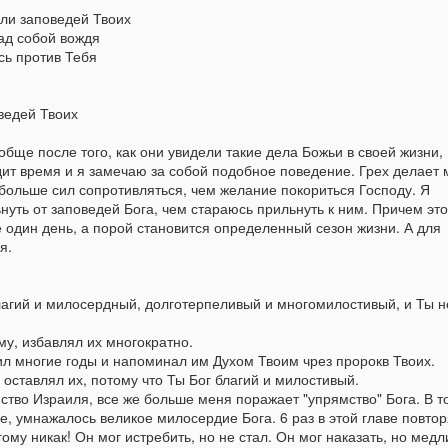
попечении
финансам
али заповедей Твоих
Один из моих наставников,
Тема о финансах вызывает
над собой вождя
Харри Браун, сказал: Все что
разнообразные эмоции. У
сь против Тебя
здоровое, нуждается в
некоторых положительный
Неемия - глава 8: Радость перед Господом - сила
PR
тщательном попечении! Это
интерес, а других здоровое
21
моя!
правда в отношении здоровья,
отвращение. В некоторых
оведей Твоих
физической формы, дружеских
странах - это насущная тема,
отя сегодня Голивуд и подобные ему отрасли тратят массу
отношений, финансового
так как недостаток нормальной
силий, чтобы развлекать людей - радости в сердцах не стало
обще после того, как они увидели такие дела Божьи в своей жизни,
состояния, а также служения.
работы сказывается на уровень
ольше. Да можно искать оправдание в тяжелых экономических
ит время и я замечаю за собой подобное поведение. Грех делает 
жизни. В Своих учениях Иисус
ли бытовых условиях, но поможет ли это? Неемия и его собратья
 больше сил сопротивляться, чем желание покориться Господу. Я
Когда я был ребенком, то был
уделял очень много вопросу о
или во времена тяжелее наших. В то же самое время, он
нуть от заповедей Бога, чем стараюсь прильнуть к ним. Причем это
абсолютно здоров. Родители
деньгах. Это была самая часто
ытается убедить всех, что сила к преодолению испытаний в жизни
е один день, а порой становится определенный сезон жизни. А для
заботились, чтобы поддержать
обсуждаемая тема. В 10 главе
аходится в радости.
я.
это. Они предлагали одевать
Неемии, мы встречаем
шапку когда было на улице
упоминание о деньгах не раз.
се началось с того, что люди вернулись к слову Божьему.
холодно, не есть грязными
лагий и милосердный, долготерпеливый и многомилостивый, и Ты н
Неемия - глава 7: Ответственность за свое
PR
руками и другое. Я не считал
13
поколение
что это важно, потому что был
му, избавлял их многократно.
здоров.
 этой главе длинный список имен, которые были внесены в списке
л многие годы и напоминал им Духом Твоим чрез пророкв Твоих.
ри переписи. Многие читатели как я при виде таких глав,
е оставлял их, потому что Ты Бог благий и милостивый.
ропускают текст и двигаются к другим главам. Мы же в этот раз
тво Израиля, все же больше меня поражает "упрямство" Бога. В т
ак не поступим, потому что в этой главе есть несколько
, умнажалось великое милосердие Бога. 6 раз в этой главе повто
нтересных мыслей, на которые стоит обратить внимание.
ому никак! Он мог истребить, но не стал. Он мог наказать, но медл