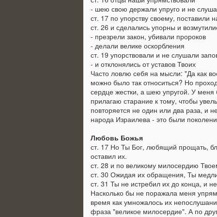
любит шумно веселится. Все
- шею свою держали упруго и не слуш
это воспитано Библейской
ст. 17 по упорству своему, поставили 
культурой празднования. В 12
ст. 26 и сделались упорны и возмутили
главе книги Неемия мы вновь
- презрели закон, убивали пророков
A
видим велирую радость и
- делали велике оскорбления
праздник на широкую ногу. В
ст. 19 упорствовали и не слушали зап
Х
этот раз торжество посвященно
- и отклонялись от уставов Твоих
у
освящению Иерусалимской
Часто ловлю себя на мысли: "Да как во
б
стены. Давайте просмотрим
можно было так относиться? Но проход
и
несколько старых духовных
сердце жестки, а шею упругой. У меня
ж
принципов, которые актуальны и
прилагаю старание к тому, чтобы увель
п
в применении к нашей
повторяется не один или два раза, и н
н
современной жизни.
народа Израилева - это были поколени
В
1.
Любовь Божья
ст. 17 Но Ты Бог, любящий прощать, б
A
оставил их.
ст. 28 и по великому милосердию Твое
В
ст. 30 Ожидая их обращения, Ты медли
п
ст. 31 Ты не истребил их до конца, и н
п
Насколько бы не поражала меня упрямс
т
время как умножалось их непослушание
и
фраза "великое милосердие". А по друг