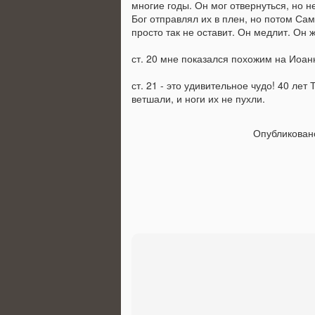
многие годы. Он мог отвернуться, но 
1.
Бог отправлял их в плен, но потом Са
просто так не оставит. Он медлит. Он 
ст. 20 мне показался похожим на Иоанн
M
ст. 21 - это удивительное чудо! 40 лет
ветшали, и ноги их не пухли.
т
Опубликова
И
в
н
M
В
н
л
п
р