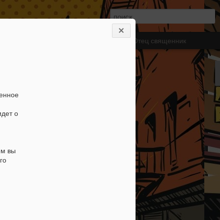
тов
Екклесиаст
ДУУ
Видео
Левит - Отец священник
ленное
идет о
глава 13: Жестокий
и псвященный лидер?
ем вы
го
 которого вы знаете как человека
му. Лидера, который по настоящему
ю работу в царстве Божьем. Который
поднял служение на новый уровень.
сем опасностям шел до конца к
видения. Человек с таким видением,